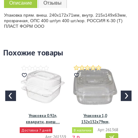
Описание
Отзывы
Упаковка прям. внеш. 240x172x71мм, внутр. 215х149х63мм,
прозрачная, ОПС 400 шт/уп 400 шт./кор. РОССИЯ К-30 (Т)
ПЛАСТ ФОРМ ООО
Похожие товары
Упаковка 0.92л,
Упаковка 1,0
квадратн., внеш.…
132х132х79мм,
прозрачная, ОПС
Арт: 261368
Доставка 7 дней
В наличии
Арт: 261559
7 ₽