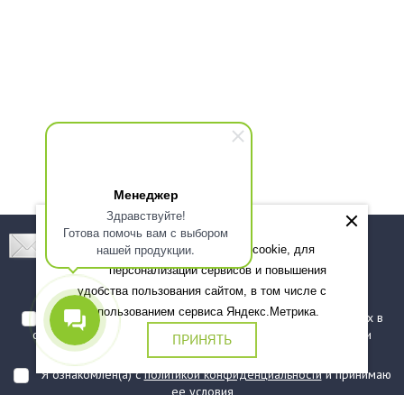
Менеджер
Здравствуйте!
Готова помочь вам с выбором
Подпишитесь! Новинки, скидки, предложения!
нашей продукции.
Мы используем файлы cookie, для
персонализации сервисов и повышения
Подписаться
удобства пользования сайтом, в том числе с
использованием сервиса Яндекс.Метрика.
Я даю согласие на обработку моих персональных данных в
соответствии с
политикой обработки персональных данных
и
ПРИНЯТЬ
подтверждаю, что ознакомлен(а) с ними
Я ознакомлен(а) с
политикой конфиденциальности
и принимаю
ее условия