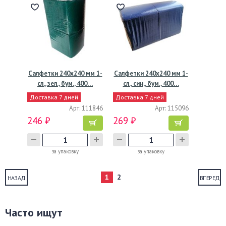
Салфетки 240х240 мм 1-
Салфетки 240х240 мм 1-
сл., зел., бум., 400…
сл., син,, бум., 400…
Доставка 7 дней
Доставка 7 дней
Арт: 111846
Арт: 115096
246 ₽
269 ₽
за упаковку
за упаковку
1
2
НАЗАД
ВПЕРЕД
Часто ищут