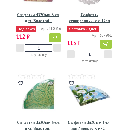
Салфетки d320 мм 3-сл.,
Салфетки
диз. "Золотой…
сервировочные d 12см
(внутр-7см),…
Арт: 310316
Под заказ
Доставка 7 дней
112 ₽
Арт: 307961
113 ₽
за упаковку
за упаковку
Салфетки d320 мм 3-сл.,
Салфетки d320 мм 3-сл.,
диз. "Золотой…
диз. "Белые лилии",…