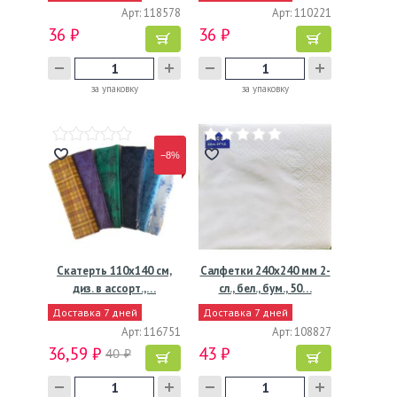
Арт: 118578
Арт: 110221
36 ₽
36 ₽
за упаковку
за упаковку
−8%
Скатерть 110х140 см,
Салфетки 240х240 мм 2-
диз. в ассорт.,…
сл., бел., бум., 50…
Доставка 7 дней
Доставка 7 дней
Арт: 116751
Арт: 108827
36,59 ₽
43 ₽
40 ₽