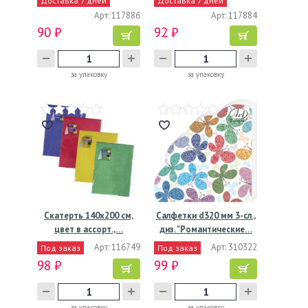
Доставка 7 дней
Доставка 7 дней
Арт: 117886
Арт: 117884
90 ₽
92 ₽
за упаковку
за упаковку
Скатерть 140х200 см,
Салфетки d320 мм 3-сл.,
цвет в ассорт.,…
диз. "Романтические…
Арт: 116749
Арт: 310322
Под заказ
Под заказ
98 ₽
99 ₽
за упаковку
за упаковку