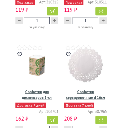
Арт: 310315
Арт: 310311
Под заказ
Под заказ
119 ₽
119 ₽
за упаковку
за упаковку
Салфетки для
Салфетки
диспенсеров 1-сл.
сервировочные d 16см
240х180 мм,…
(внутр-10см),…
Доставка 7 дней
Доставка 7 дней
Арт: 106703
Арт: 307965
162 ₽
208 ₽