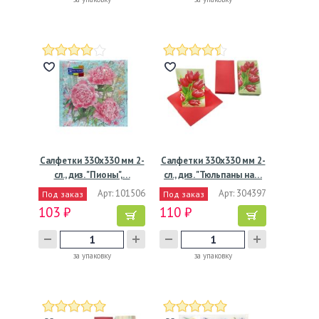
Салфетки 330х330 мм 2-
Салфетки 330х330 мм 2-
сл., диз. "Пионы",…
сл., диз. "Тюльпаны на…
Арт: 101506
Арт: 304397
Под заказ
Под заказ
103 ₽
110 ₽
за упаковку
за упаковку