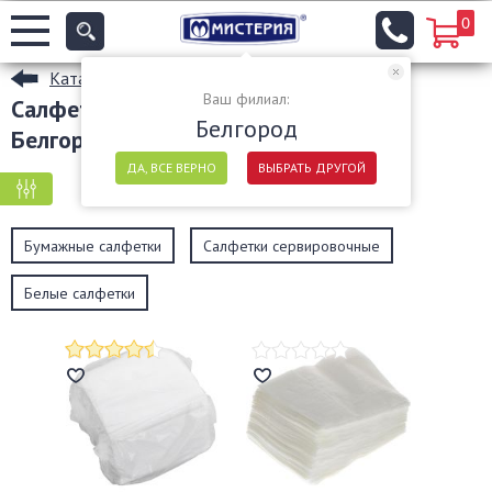
0
Каталог
Ваш филиал:
Салфетки и скатерти бумажные в
Белгород
Белгороде
ДА, ВСЕ ВЕРНО
ВЫБРАТЬ ДРУГОЙ
КРУПНАЯ ФАСОВКА
МЕЛКАЯ ФАСОВКА
Бумажные салфетки
Салфетки сервировочные
Белые салфетки