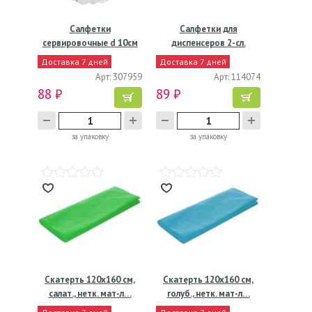
Салфетки
Салфетки для
сервировочные d 10см
диспенсеров 2-сл.
(внутр-6см),…
230х168 мм,…
Доставка 7 дней
Доставка 7 дней
Арт: 307959
Арт: 114074
88 ₽
89 ₽
за упаковку
за упаковку
Скатерть 120х160 см,
Скатерть 120х160 см,
салат., нетк. мат-л…
голуб., нетк. мат-л…