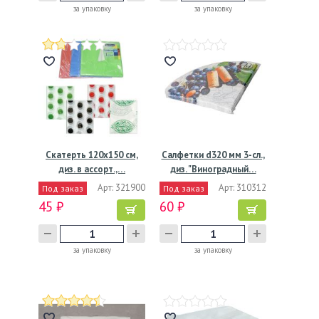
за упаковку
за упаковку
Скатерть 120х150 см,
Салфетки d320 мм 3-сл.,
диз. в ассорт.,…
диз. "Виноградный…
Арт: 321900
Арт: 310312
Под заказ
Под заказ
45 ₽
60 ₽
за упаковку
за упаковку