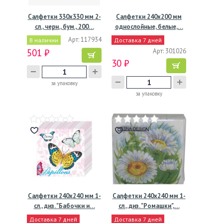
Салфетки 330х330 мм 2-
Салфетки 240х200 мм
сл., черн., бум., 200…
однослойные, белые,…
Арт: 117934
В наличии
Доставка 7 дней
501 ₽
Арт: 301026
30 ₽
за упаковку
за упаковку
Салфетки 240х240 мм 1-
Салфетки 240х240 мм 1-
сл., диз. "Бабочки и…
сл., диз. "Ромашки",…
Доставка 7 дней
Доставка 7 дней