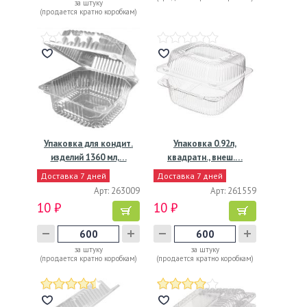
за штуку
(продается кратно коробкам)
Упаковка для кондит.
Упаковка 0.92л,
изделий 1360 мл,…
квадратн., внеш.…
Доставка 7 дней
Доставка 7 дней
Арт: 263009
Арт: 261559
10 ₽
10 ₽
за штуку
за штуку
(продается кратно коробкам)
(продается кратно коробкам)