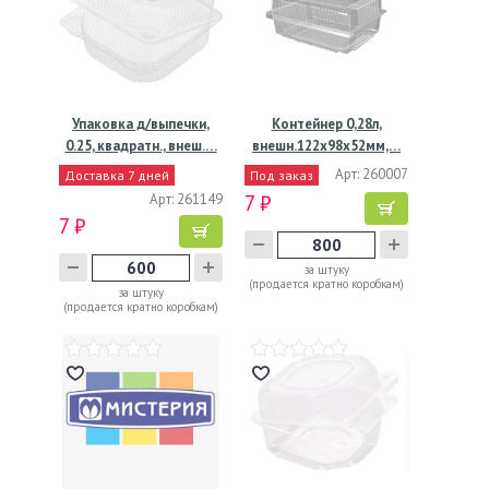
Упаковка д/выпечки,
Контейнер 0,28л,
0.25, квадратн., внеш.…
внешн.122х98х52мм,…
Арт: 260007
Доставка 7 дней
Под заказ
Арт: 261149
7 ₽
7 ₽
за штуку
(продается кратно коробкам)
за штуку
(продается кратно коробкам)