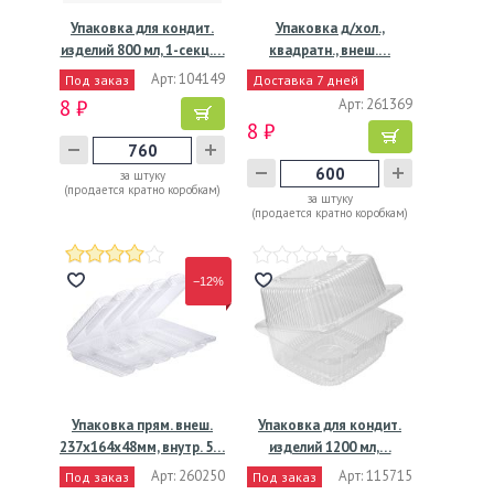
Упаковка для кондит.
Упаковка д/хол.,
изделий 800 мл, 1-секц.…
квадратн., внеш.…
Арт: 104149
Под заказ
Доставка 7 дней
8 ₽
Арт: 261369
8 ₽
за штуку
(продается кратно коробкам)
за штуку
(продается кратно коробкам)
−12%
Упаковка прям. внеш.
Упаковка для кондит.
237x164x48мм, внутр. 5…
изделий 1200 мл,…
Арт: 260250
Арт: 115715
Под заказ
Под заказ