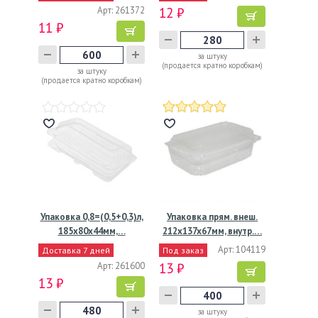
Арт: 261372
12 ₽
11 ₽
за штуку
(продается кратно коробкам)
за штуку
(продается кратно коробкам)
Упаковка 0,8=(0,5+0,3)л,
Упаковка прям. внеш.
185x80x44мм,…
212x137x67мм, внутр.…
Арт: 104119
Доставка 7 дней
Под заказ
Арт: 261600
13 ₽
13 ₽
за штуку