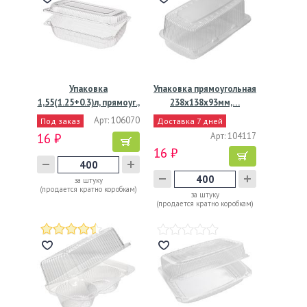
Упаковка
Упаковка прямоугольная
1,55(1.25+0.3)л, прямоуг.,
238x138x93мм,…
внеш.…
Арт: 106070
Под заказ
Доставка 7 дней
16 ₽
Арт: 104117
16 ₽
за штуку
(продается кратно коробкам)
за штуку
(продается кратно коробкам)