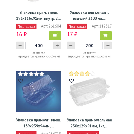
Упаковка прям. внеш.
Упаковка для кондит.
196х116х91мм, внутр. 2…
изделий 2300 мл,…
Арт: 261604
Арт: 112517
Под заказ
Под заказ
16 ₽
17 ₽
за штуку
за штуку
(продается кратно коробкам)
(продается кратно коробкам)
Упаковка прямоуг., внеш.
Упаковка прямоугольная
139х239х94мм,…
230x129x91мм, 1кг,…
Арт: 264715