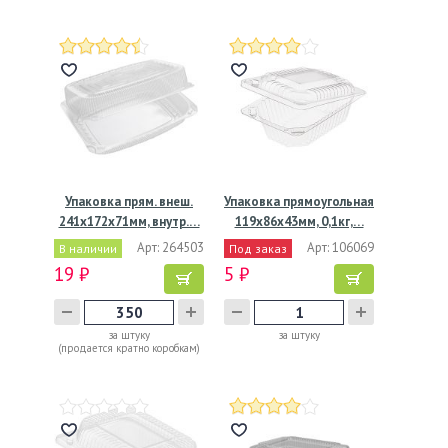
Упаковка прям. внеш.
Упаковка прямоугольная
241x172x71мм, внутр.…
119х86х43мм, 0,1кг,…
Арт: 264503
Арт: 106069
В наличии
Под заказ
19 ₽
5 ₽
за штуку
за штуку
(продается кратно коробкам)