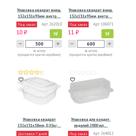
Упаковка квадрат внеш.
Упаковка квадрат внеш.
132х131х93мм, внутр.…
132х131х93мм, внутр.…
Арт: 262010
Арт: 106071
Под заказ
Под заказ
10 ₽
11 ₽
за штуку
за штуку
(продается кратно коробкам)
(продается кратно коробкам)
Упаковка квадрат
Упаковка для кондит.
132х131х58мм, 0,35кг,…
изделий 2000 мл,…
Арт: 264012
Доставка 7 дней
Под заказ