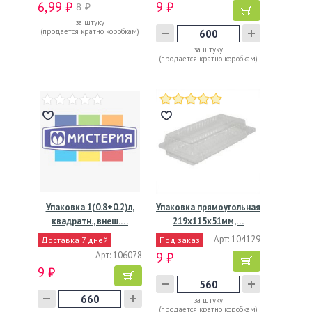
6,99 ₽
9 ₽
8 ₽
за штуку
(продается кратно коробкам)
за штуку
(продается кратно коробкам)
Упаковка 1(0.8+0.2)л,
Упаковка прямоугольная
квадратн., внеш.…
219x115x51мм,…
Арт: 104129
Доставка 7 дней
Под заказ
Арт: 106078
9 ₽
9 ₽
за штуку
(продается кратно коробкам)