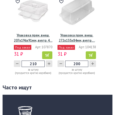
Упаковка прям. внеш.
Упаковка прям. внеш.
207x196x91мм, внутр. 4…
272x135x84мм, внутр.…
Арт: 107870
Арт: 104138
Под заказ
Под заказ
31 ₽
31 ₽
за штуку
за штуку
(продается кратно коробкам)
(продается кратно коробкам)
Часто ищут