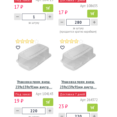
Под заказ
Доставка 7 дней
17 ₽
Арт: 108635
17 ₽
за штуку
за штуку
(продается кратно коробкам)
Упаковка прям. внеш.
Упаковка прям. внеш.
239х139х91мм, внутр.…
239х139х91мм, внутр.…
Арт: 104143
Под заказ
Доставка 7 дней
19 ₽
Арт: 264372
23 ₽
за штуку