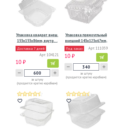
Упаковка квадрат внеш.
Упаковка прямоугльный
153x153x86мм, внутр.…
внешний 143х123х67мм,
…
Арт: 111059
Доставка 7 дней
Под заказ
Арт: 104121
10 ₽
10 ₽
за штуку
(продается кратно коробкам)
за штуку
(продается кратно коробкам)