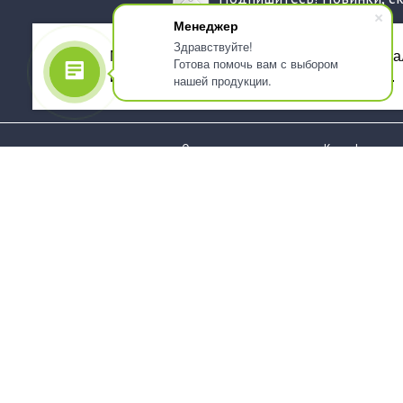
Менеджер
Здравствуйте!
Мы используем файлы cookie, для персона
Готова помочь вам с выбором
использованием сервиса Яндекс.Метрика.
нашей продукции.
О компании
Как оформить 
Услуги
Доставка
О нас
Государствен
заказчикам
Информация
Карта сайта
Юридическая
Информация
Стаканы и чашки
Пакеты и мешк
Тарелки
Упаковка пище
Приборы столовые,
Салфетки и ска
комплекты
бумажные
Наборы одноразовой
Диспенсеры
посуды
Товары для се