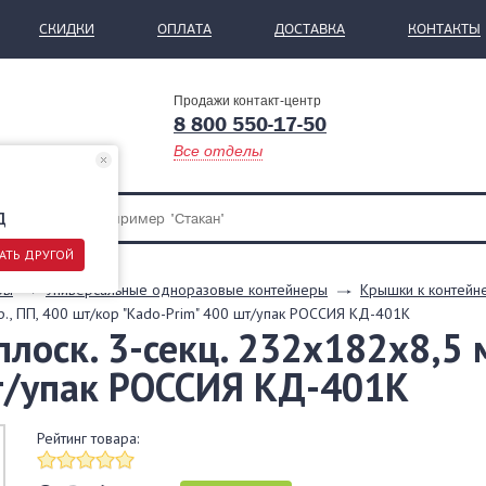
СКИДКИ
ОПЛАТА
ДОСТАВКА
КОНТАКТЫ
Продажи контакт-центр
8 800 550-17-50
Все отделы
д
АТЬ ДРУГОЙ
ры
Универсальные одноразовые контейнеры
Крышки к контейн
р., ПП, 400 шт/кор "Kado-Prim" 400 шт/упак РОССИЯ КД-401К
лоск. 3-секц. 232х182х8,5 м
шт/упак РОССИЯ КД-401К
Рейтинг товара: