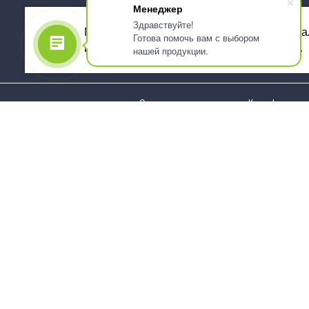
Менеджер
Здравствуйте!
Мы используем файлы cookie, для персона
Готова помочь вам с выбором
использованием сервиса Яндекс.Метрика.
нашей продукции.
О компании
Как оформить 
Услуги
Доставка
О нас
Государствен
заказчикам
Информация
Карта сайта
Юридическая
Информация
Стаканы и чашки
Пакеты и мешк
Тарелки
Упаковка пище
Приборы столовые,
Салфетки и ска
комплекты
бумажные
Наборы одноразовой
Диспенсеры
посуды
Товары для се
Контейнеры и лотки
Хозяйственные