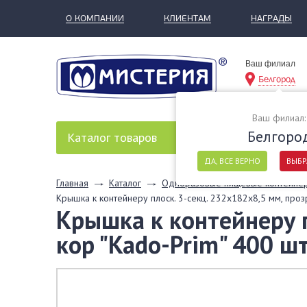
О КОМПАНИИ
КЛИЕНТАМ
НАГРАДЫ
Ваш филиал
Белгород
Ваш филиал:
Белгоро
Каталог
товаров
ДА, ВСЕ ВЕРНО
ВЫБР
Главная
Каталог
Одноразовые пищевые контейне
Крышка к контейнеру плоск. 3-секц. 232х182х8,5 мм, проз
Крышка к контейнеру п
кор "Kado-Prim" 400 