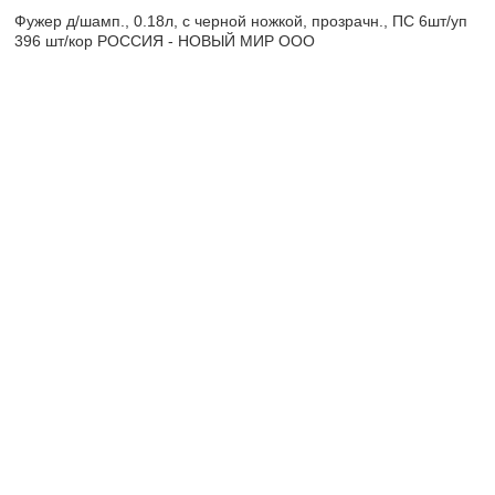
Фужер д/шамп., 0.18л, с черной ножкой, прозрачн., ПС 6шт/уп
396 шт/кор РОССИЯ - НОВЫЙ МИР ООО