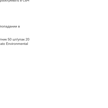
 разогревать в СВЧ
 попадании в
стник 50 шт/упак 20
to Environmental