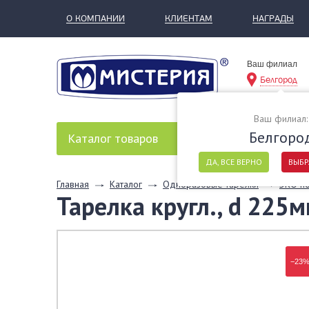
О КОМПАНИИ
КЛИЕНТАМ
НАГРАДЫ
Ваш филиал
Белгород
Ваш филиал:
Белгоро
Каталог
товаров
ДА, ВСЕ ВЕРНО
ВЫБР
Главная
Каталог
Одноразовые тарелки
ЭКО п
Тарелка кругл., d 225м
−23