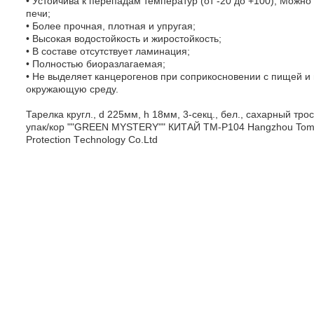
• Устойчива к перепадам температур (от -20 до +100); Можно
печи;
• Более прочная, плотная и упругая;
• Высокая водостойкость и жиростойкость;
• В составе отсутствует ламинация;
• Полностью биоразлагаемая;
• Не выделяет канцерогенов при соприкосновении с пищей и
окружающую среду.
Тарелка кругл., d 225мм, h 18мм, 3-секц., бел., сахарный тро
упак/кор ""GREEN MYSTERY"" КИТАЙ ТМ-Р104 Hangzhou Toma
Protection Тechnology Co.Ltd