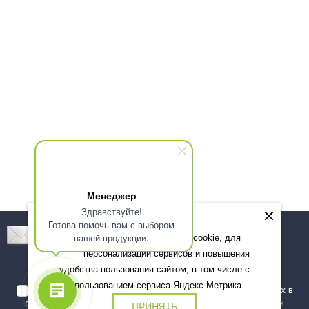
Менеджер
Здравствуйте!
Готова помочь вам с выбором
Подпишитесь! Новинки, скидки, предложения!
нашей продукции.
Мы используем файлы cookie, для
персонализации сервисов и повышения
Подписаться
удобства пользования сайтом, в том числе с
использованием сервиса Яндекс.Метрика.
Я даю согласие на обработку моих персональных данных в
соответствии с
политикой обработки персональных данных
и
ПРИНЯТЬ