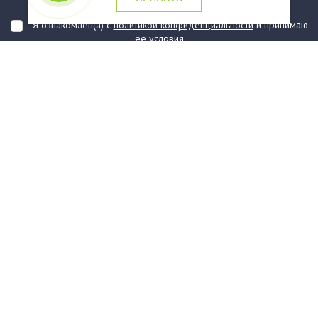
подтверждаю, что ознакомлен(а) с ними
Я ознакомлен(а) с
политикой конфиденциальности
и принимаю
ее условия
О компании
Услуги
О нас
Информация
Юридическая Информация
Как оформить заказ?
Доставка
Государственным заказчикам
Карта сайта
Контакты
Филиалы
Награды
Часто задаваемые вопросы
Стаканы и чашки
Тарелки
Приборы столовые, комплекты
Наборы одноразовой посуды
Контейнеры и лотки
Упаковочные материалы
Пакеты и мешки
Упаковка пищевая
Салфетки и скатерти бумажные
Диспенсеры
Товары для сервировки
Хозяйственные товары
Канцелярия
Средства индивидуальной