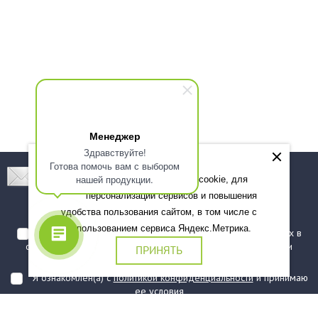
Менеджер
Здравствуйте!
Готова помочь вам с выбором
Подпишитесь! Новинки, скидки, предложения!
нашей продукции.
Мы используем файлы cookie, для
персонализации сервисов и повышения
Подписаться
удобства пользования сайтом, в том числе с
использованием сервиса Яндекс.Метрика.
Я даю согласие на обработку моих персональных данных в
соответствии с
политикой обработки персональных данных
и
ПРИНЯТЬ
подтверждаю, что ознакомлен(а) с ними
Я ознакомлен(а) с
политикой конфиденциальности
и принимаю
ее условия