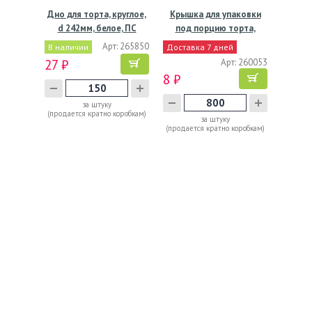
Дно для торта, круглое,
Крышка для упаковки
d 242мм, белое, ПС
под порцию торта,
330мл,…
Арт: 265850
В наличии
Доставка 7 дней
27 ₽
Арт: 260053
8 ₽
за штуку
(продается кратно коробкам)
за штуку
(продается кратно коробкам)