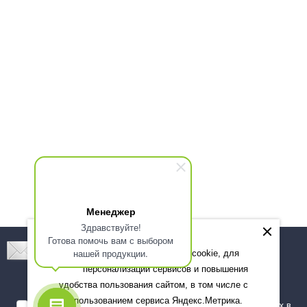
Менеджер
Здравствуйте!
Готова помочь вам с выбором
Подпишитесь! Новинки, скидки, предложения!
нашей продукции.
Мы используем файлы cookie, для
персонализации сервисов и повышения
Подписаться
удобства пользования сайтом, в том числе с
использованием сервиса Яндекс.Метрика.
Я даю согласие на обработку моих персональных данных в