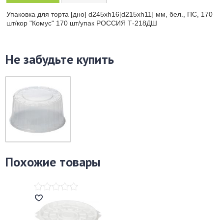
Упаковка для торта [дно] d245хh16[d215хh11] мм, бел., ПС, 170
шт/кор "Комус" 170 шт/упак РОССИЯ Т-218ДШ
Не забудьте купить
Похожие товары