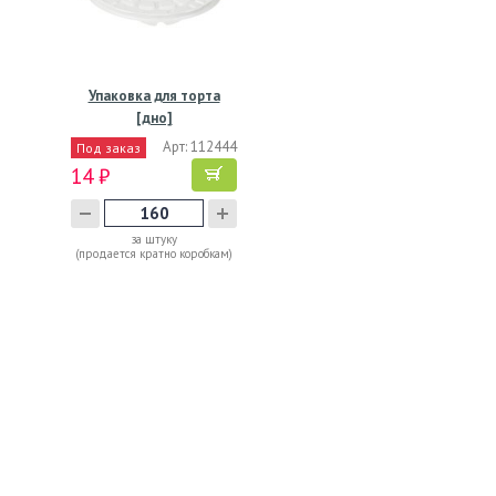
Упаковка для торта
[дно]
d245хh16[d215хh12]…
Арт: 112444
Под заказ
14 ₽
за штуку
(продается кратно коробкам)