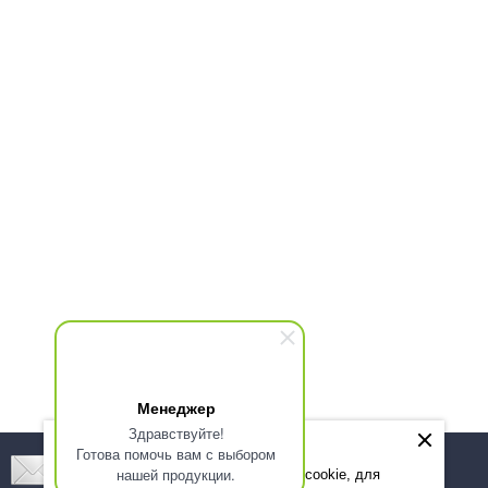
Менеджер
Здравствуйте!
Готова помочь вам с выбором
Подпишитесь! Новинки, скидки, предложения!
нашей продукции.
Мы используем файлы cookie, для