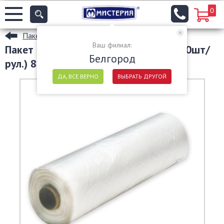
0
Пакеты ПНД
Ваш филиал:
Пакет фасовочный ПНД 30х40см (500шт/
Белгород
рул.) 8мкм на шпуле
ДА, ВСЕ ВЕРНО
ВЫБРАТЬ ДРУГОЙ