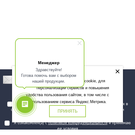
Менеджер
Здравствуйте!
Готова помочь вам с выбором
Подпишитесь! Новинки, скидки, предложения!
нашей продукции.
Мы используем файлы cookie, для
персонализации сервисов и повышения
Подписаться
удобства пользования сайтом, в том числе с
использованием сервиса Яндекс.Метрика.
Я даю согласие на обработку моих персональных данных в
соответствии с
политикой обработки персональных данных
и
ПРИНЯТЬ
подтверждаю, что ознакомлен(а) с ними
Я ознакомлен(а) с
политикой конфиденциальности
и принимаю
ее условия