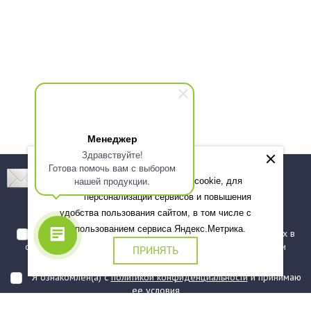
Менеджер
Здравствуйте!
Готова помочь вам с выбором
Подпишитесь! Новинки, скидки, предложения!
нашей продукции.
Мы используем файлы cookie, для
персонализации сервисов и повышения
Подписаться
удобства пользования сайтом, в том числе с
использованием сервиса Яндекс.Метрика.
Я даю согласие на обработку моих персональных данных в
соответствии с
политикой обработки персональных данных
и
ПРИНЯТЬ
подтверждаю, что ознакомлен(а) с ними
Я ознакомлен(а) с
политикой конфиденциальности
и принимаю
ее условия