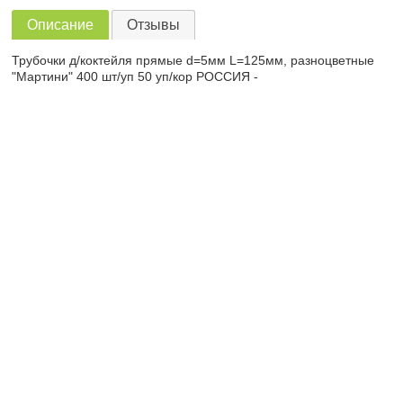
Описание
Отзывы
Трубочки д/коктейля прямые d=5мм L=125мм, разноцветные
"Мартини" 400 шт/уп 50 уп/кор РОССИЯ -