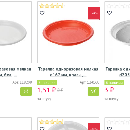
−24%
разовая мелкая
Тарелка одноразовая мелкая
Тарелка од
, бел.,…
d167 мм, красн.,…
d205
Арт: 118298
Арт: 124160
В наличии
В наличии
1,51 ₽
3 ₽
2 ₽
за штуку
за штуку
−18%