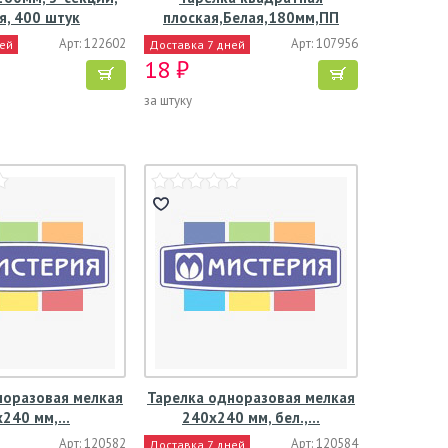
я, 400 штук
плоская,Белая,180мм,ПП
Арт: 122602
Арт: 107956
ней
Доставка 7 дней
18 ₽
за штуку
норазовая мелкая
Тарелка одноразовая мелкая
x240 мм,…
240x240 мм, бел.,…
Арт: 120582
Арт: 120584
Доставка 7 дней