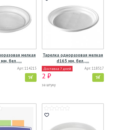
норазовая мелкая
Тарелка одноразовая мелкая
 мм, бел.,…
d165 мм, бел.,…
Арт: 114215
Арт: 118517
Доставка 7 дней
2 ₽
за штуку