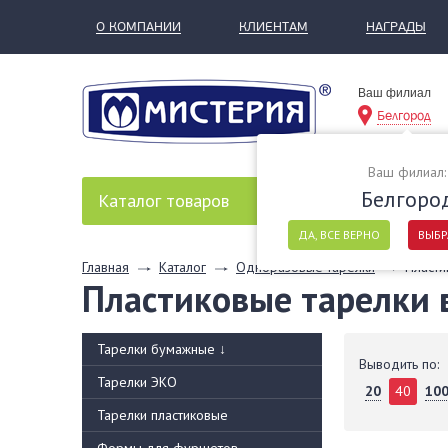
О КОМПАНИИ
КЛИЕНТАМ
НАГРАДЫ
Ваш филиал
Белгород
Ваш филиал:
Белгоро
Каталог
товаров
ДА, ВСЕ ВЕРНО
ВЫБР
Главная
Каталог
Одноразовые тарелки
Пласти
Пластиковые тарелки 
Тарелки бумажные
↓
Выводить по:
Тарелки ЭКО
20
40
10
Тарелки пластиковые