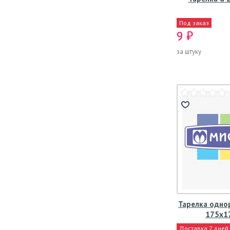
Под заказ
9 ₽
за штуку
Тарелка одно
175x1
Доставка 7 дней