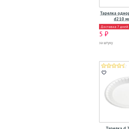
Тарелка одно
d210 мм
Доставка 7 дней
5 ₽
за штуку
Тарелка d 