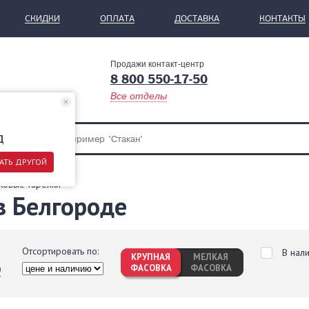
СКИДКИ
ОПЛАТА
ДОСТАВКА
КОНТАКТЫ
Продажи контакт-центр
8 800 550-17-50
Все отделы
д
АТЬ ДРУГОЙ
ковые тарелки
в Белгороде
Отсортировать по:
В нал
КРУПНАЯ
МЕЛКАЯ
ФАСОВКА
ФАСОВКА
0