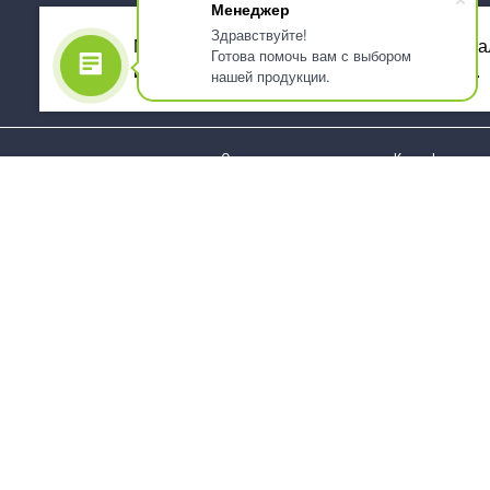
Менеджер
Здравствуйте!
Мы используем файлы cookie, для персона
Готова помочь вам с выбором
использованием сервиса Яндекс.Метрика.
нашей продукции.
О компании
Как оформить 
Услуги
Доставка
О нас
Государствен
заказчикам
Информация
Карта сайта
Юридическая
Информация
Стаканы и чашки
Пакеты и мешк
Тарелки
Упаковка пище
Приборы столовые,
Салфетки и ска
комплекты
бумажные
Наборы одноразовой
Диспенсеры
посуды
Товары для се
Контейнеры и лотки
Хозяйственные