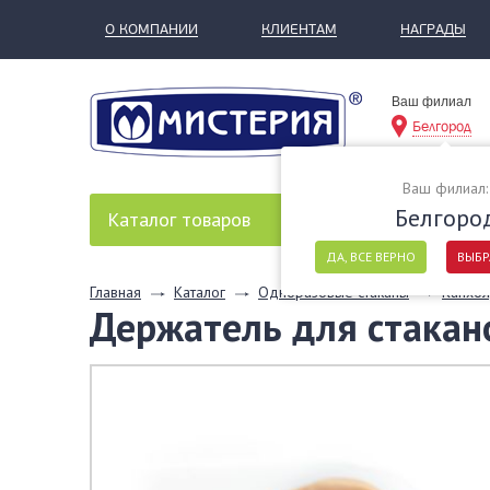
О КОМПАНИИ
КЛИЕНТАМ
НАГРАДЫ
Ваш филиал
Белгород
Ваш филиал:
Белгоро
Каталог
товаров
ДА, ВСЕ ВЕРНО
ВЫБР
Главная
Каталог
Одноразовые стаканы
Капхол
Держатель для стакан