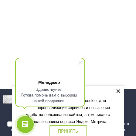
Менеджер
Здравствуйте!
Готова помочь вам с выбором
Подпишитесь! Новинки, скидки, предложения!
нашей продукции.
Мы используем файлы cookie, для
персонализации сервисов и повышения
Подписаться
удобства пользования сайтом, в том числе с
использованием сервиса Яндекс.Метрика.
Я даю согласие на обработку моих персональных данных в
соответствии с
политикой обработки персональных данных
и
ПРИНЯТЬ
подтверждаю, что ознакомлен(а) с ними