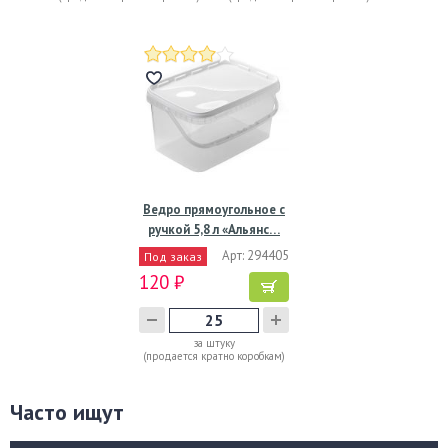
Ведро прямоугольное с
ручкой 5,8 л «Альянс…
Арт: 294405
Под заказ
120 ₽
за штуку
(продается кратно коробкам)
Часто ищут