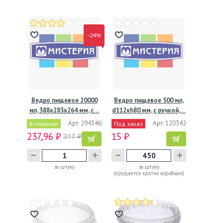
−24%
Ведро пищевое 20000
Ведро пищевое 500 мл,
мл, 388х283х264 мм, с…
d112хh80 мм, с ручкой,…
Арт: 294546
Арт: 120342
В наличии
Под заказ
237,96 ₽
15 ₽
317 ₽
за штуку
за штуку
(продается кратно коробкам)